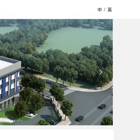
中
/
英
